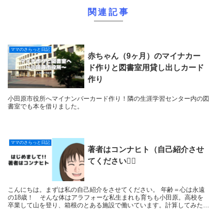
関連記事
ママのさらっと日記
赤ちゃん（9ヶ月）のマイナカー
ド作りと図書室用貸し出しカード
作り
小田原市役所へマイナンバーカード作り！隣の生涯学習センター内の図
書室でも本を借りました。
ママのさらっと日記
著者はコンナヒト（自己紹介させ
てください♡⃛
こんにちは。まずは私の自己紹介をさせてください。 年齢＝心は永遠
の18歳！ そんな体はアラフォーな私生まれも育ちも小田原。高校を
卒業して山を登り、箱根のとある施設で働いています。計算してみたら
社歴20年弱と焦る・・。趣味は、お出か...