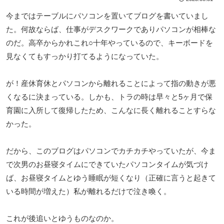
今まではテーブルにパソコンを置いてブログを書いていまし
た。何故ならば、仕事がデスクワークでありパソコンが相棒な
のだ。高卒からかれこれ○十年やっているので、キーボードを
見なくてもすっかり打てるようになっていた。
が！産休育休とパソコンから離れることによって指の動きが悪
くなるに決まっている。しかも、トラの時は早々と5ヶ月で保
育園に入所して復帰したため、こんなに長く離れることすらな
かった。
だから、このブログはパソコンでカチカチやっていたが、今ま
で次男のお昼寝タイムにできていたパソコンタイムが気づけ
ば、お昼寝タイムとゆう睡眠が短くなり（正確に言うと起きて
いる時間が増えた）私が離れるだけで泣き喚く。
これが後追いとゆうものなのか。