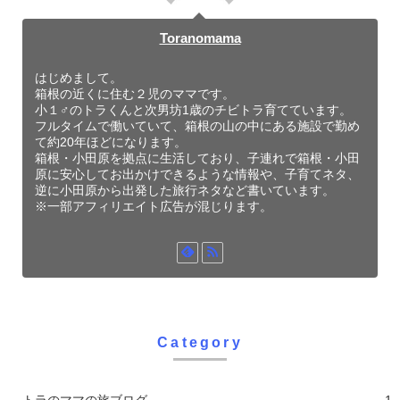
Toranomama
はじめまして。
箱根の近くに住む２児のママです。
小１♂のトラくんと次男坊1歳のチビトラ育てています。
フルタイムで働いていて、箱根の山の中にある施設で勤め
て約20年ほどになります。
箱根・小田原を拠点に生活しており、子連れで箱根・小田
原に安心してお出かけできるような情報や、子育てネタ、
逆に小田原から出発した旅行ネタなど書いています。
※一部アフィリエイト広告が混じります。
Category
トラのママの旅ブログ
1