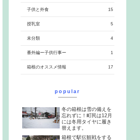
子供と外食
15
授乳室
5
未分類
4
番外編ー子供行事ー
1
箱根のオススメ情報
17
popular
冬の箱根は雪の備えを
忘れずに！町民は12月
には冬用タイヤに履き
替えます。
箱根で駅伝観戦をする