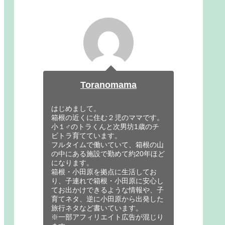
Toranomama
はじめまして。
箱根の近くに住む２児のママです。
小１♂のトラくんと次男坊1歳のチ
ビトラ育てています。
フルタイムで働いていて、箱根の山
の中にある施設で勤めて約20年ほど
になります。
箱根・小田原を拠点に生活してお
り、子連れで箱根・小田原に安心し
てお出かけできるような情報や、子
育てネタ、逆に小田原から出発した
旅行ネタなど書いています。
※一部アフィリエイト広告が混じり