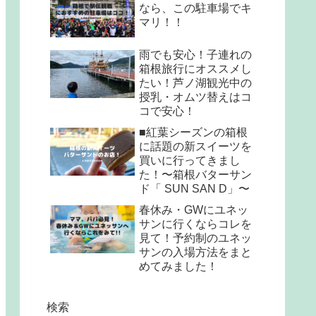
なら、この駐車場でキ
マリ！！
雨でも安心！子連れの
箱根旅行にオススメし
たい！芦ノ湖観光中の
授乳・オムツ替えはコ
コで安心！
■紅葉シーズンの箱根
に話題の新スイーツを
買いに行ってきまし
た！〜箱根バターサン
ド「 SUN SAN D」〜
春休み・GWにユネッ
サンに行くならコレを
見て！予約制のユネッ
サンの入場方法をまと
めてみました！
検索