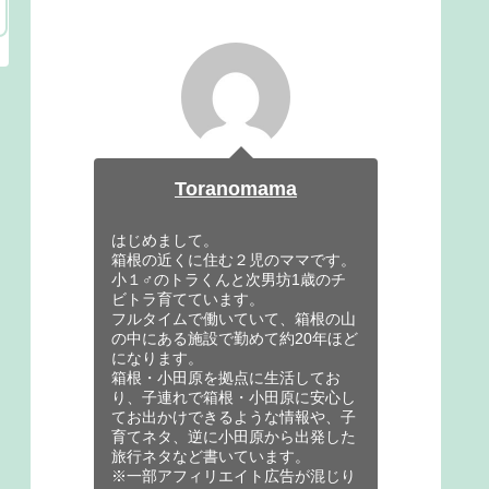
Toranomama
はじめまして。
箱根の近くに住む２児のママです。
小１♂のトラくんと次男坊1歳のチ
ビトラ育てています。
フルタイムで働いていて、箱根の山
の中にある施設で勤めて約20年ほど
になります。
箱根・小田原を拠点に生活してお
り、子連れで箱根・小田原に安心し
てお出かけできるような情報や、子
育てネタ、逆に小田原から出発した
旅行ネタなど書いています。
※一部アフィリエイト広告が混じり