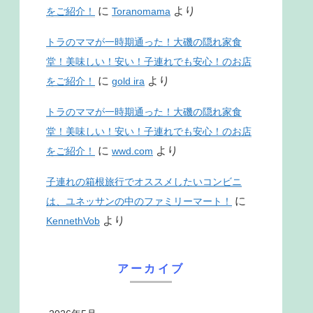
に
より
をご紹介！
Toranomama
トラのママが一時期通った！大磯の隠れ家食
堂！美味しい！安い！子連れでも安心！のお店
に
より
をご紹介！
gold ira
トラのママが一時期通った！大磯の隠れ家食
堂！美味しい！安い！子連れでも安心！のお店
に
より
をご紹介！
wwd.com
子連れの箱根旅行でオススメしたいコンビニ
に
は、ユネッサンの中のファミリーマート！
より
KennethVob
アーカイブ