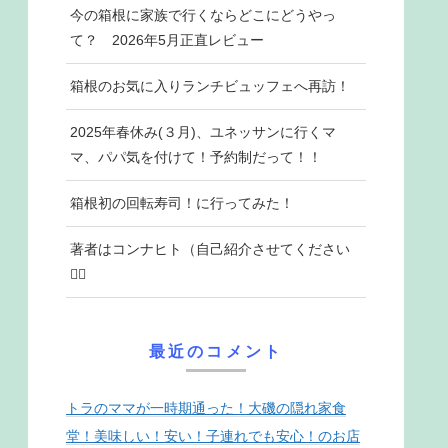
今の箱根に家族で行くならどこにどうやっ
て？ 2026年5月正直レビュー
箱根のお気に入りランチビュッフェへ再訪！
2025年春休み(３月)、ユネッサンに行くマ
マ、パパ気を付けて！予約制だって！！
箱根初の回転寿司！に行ってみた！
著者はコンナヒト（自己紹介させてください
♡⃛
最近のコメント
トラのママが一時期通った！大磯の隠れ家食
堂！美味しい！安い！子連れでも安心！のお店