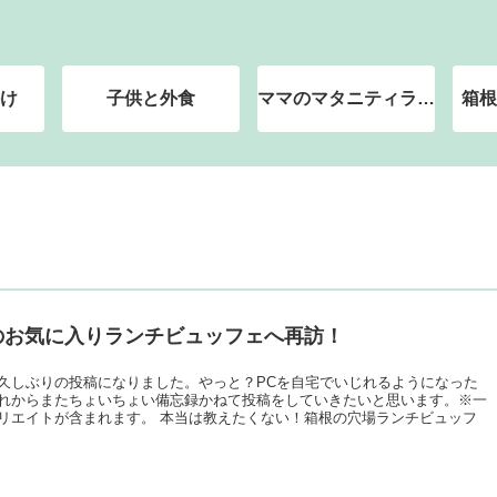
け
子供と外食
ママのマタニティライ
箱根
フ（神奈川県西部の総
合病院で分娩予定）
のお気に入りランチビュッフェへ再訪！
久しぶりの投稿になりました。やっと？PCを自宅でいじれるようになった
れからまたちょいちょい備忘録かねて投稿をしていきたいと思います。※一
リエイトが含まれます。 本当は教えたくない！箱根の穴場ランチビュッフ