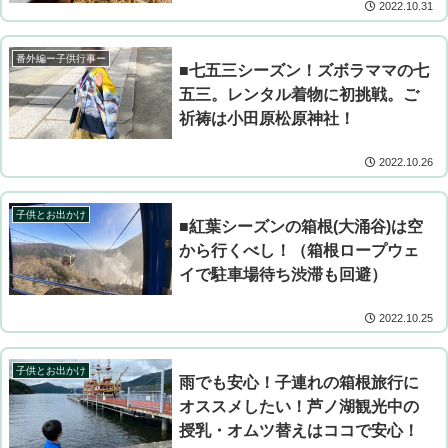
2022.10.31
番外編ー子供行事ー
■七五三シーズン！ズボラママの七
五三。レンタル着物に初挑戦。ご
祈祷は小田原松原神社！
2022.10.26
子供とお出かけ
■紅葉シーズンの箱根(大涌谷)は空
から行くべし！（箱根ロープウェ
イで駐車場待ち渋滞も回避）
2022.10.25
子供とお出かけ
雨でも安心！子連れの箱根旅行に
オススメしたい！芦ノ湖観光中の
授乳・オムツ替えはココで安心！