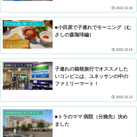
2022.10.16
ママのお買い物・カフェ事情
■小田原で子連れでモーニング（む
さしの森珈琲編）
2022.10.14
箱根のオススメ情報
子連れの箱根旅行でオススメした
いコンビニは、ユネッサンの中の
ファミリーマート！
2022.10.13
ママのマタニティライフ（神奈川県西部の総合病院で分娩予定）
■トラのママ 病院（分娩先）決め
ました