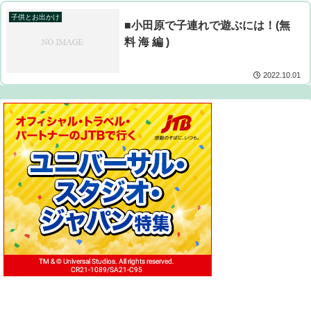
子供とお出かけ
■小田原で子連れで遊ぶには！(無
料 海 編 )
2022.10.01