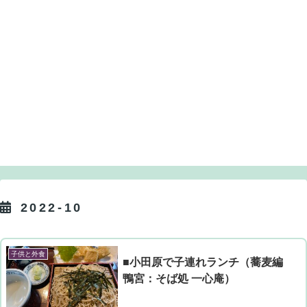
2022-10
子供と外食
■小田原で子連れランチ（蕎麦編
鴨宮：そば処 一心庵）