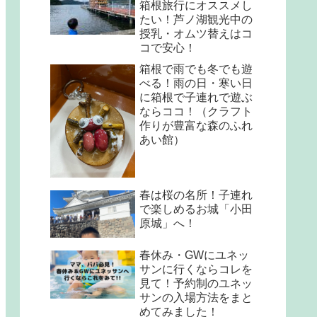
箱根旅行にオススメし
たい！芦ノ湖観光中の
授乳・オムツ替えはコ
コで安心！
箱根で雨でも冬でも遊
べる！雨の日・寒い日
に箱根で子連れで遊ぶ
ならココ！（クラフト
作りが豊富な森のふれ
あい館）
春は桜の名所！子連れ
で楽しめるお城「小田
原城」へ！
春休み・GWにユネッ
サンに行くならコレを
見て！予約制のユネッ
サンの入場方法をまと
めてみました！