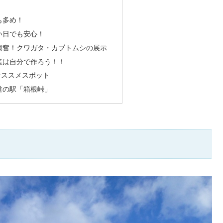
も多め！
い日でも安心！
興奮！クワガタ・カブトムシの展示
産は自分で作ろう！！
オススメスポット
道の駅「箱根峠」