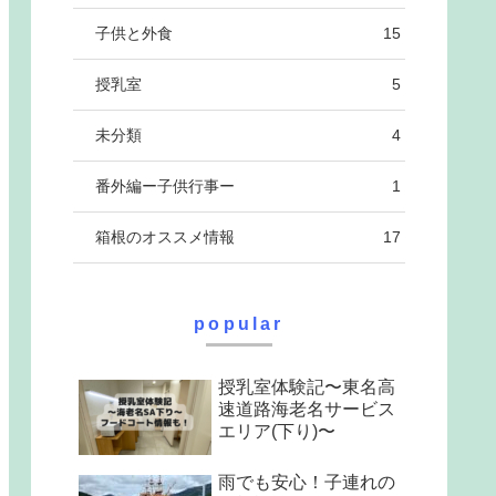
子供と外食
15
授乳室
5
未分類
4
番外編ー子供行事ー
1
箱根のオススメ情報
17
popular
授乳室体験記〜東名高
速道路海老名サービス
エリア(下り)〜
雨でも安心！子連れの