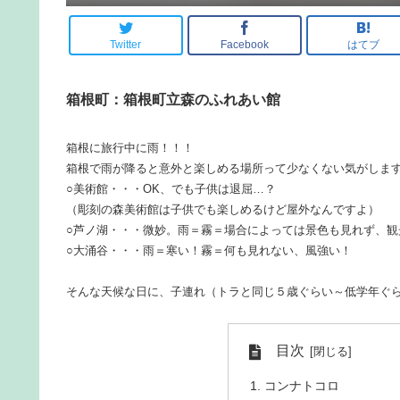
Twitter
Facebook
はてブ
箱根町：箱根町立森のふれあい館
箱根に旅行中に雨！！！
箱根で雨が降ると意外と楽しめる場所って少なくない気がしま
○美術館・・・OK、でも子供は退屈…？
（彫刻の森美術館は子供でも楽しめるけど屋外なんですよ）
○芦ノ湖・・・微妙。雨＝霧＝場合によっては景色も見れず、観
○大涌谷・・・雨＝寒い！霧＝何も見れない、風強い！
そんな天候な日に、子連れ（トラと同じ５歳ぐらい～低学年ぐ
目次
コンナトコロ