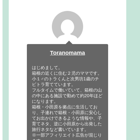
Toranomama
はじめまして。
箱根の近くに住む２児のママです。
小１♂のトラくんと次男坊1歳のチ
ビトラ育てています。
フルタイムで働いていて、箱根の山
の中にある施設で勤めて約20年ほど
になります。
箱根・小田原を拠点に生活してお
り、子連れで箱根・小田原に安心し
てお出かけできるような情報や、子
育てネタ、逆に小田原から出発した
旅行ネタなど書いています。
※一部アフィリエイト広告が混じり