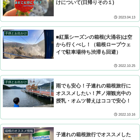
けについて(日帰りその１)
2023.04.13
子供とお出かけ
■紅葉シーズンの箱根(大涌谷)は空
から行くべし！（箱根ロープウェ
イで駐車場待ち渋滞も回避）
2022.10.25
子供とお出かけ
雨でも安心！子連れの箱根旅行に
オススメしたい！芦ノ湖観光中の
授乳・オムツ替えはココで安心！
2022.10.16
箱根のオススメ情報
子連れの箱根旅行でオススメした