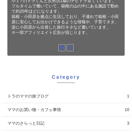
小１♂のトラくんと次男坊1歳のチビトラ育てています。
フルタイムで働いていて、箱根の山の中にある施設で勤め
て約20年ほどになります。
箱根・小田原を拠点に生活しており、子連れで箱根・小田
原に安心してお出かけできるような情報や、子育てネタ、
逆に小田原から出発した旅行ネタなど書いています。
※一部アフィリエイト広告が混じります。
Category
トラのママの旅ブログ
1
ママのお買い物・カフェ事情
10
ママのさらっと日記
3