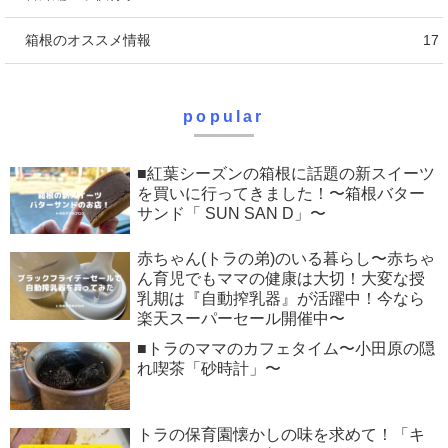
箱根のオススメ情報
17
popular
■紅葉シーズンの箱根に話題の新スイーツ
を買いに行ってきました！〜箱根バター
サンド「 SUN SAN D」〜
赤ちゃん(トラの弟)のいる暮らし〜赤ちゃ
ん育児でもママの健康は大切！大変な授
乳期は『自動搾乳器』が活躍中！今なら
楽天スーパーセール開催中〜
■トラのママのカフェタイム〜小田原の隠
れ喫茶「砂時計」〜
トラの保育園懐かしの味を求めて！「キ