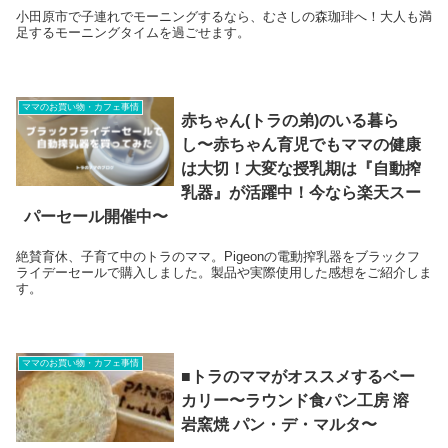
小田原市で子連れでモーニングするなら、むさしの森珈琲へ！大人も満
足するモーニングタイムを過ごせます。
ママのお買い物・カフェ事情
赤ちゃん(トラの弟)のいる暮ら
し〜赤ちゃん育児でもママの健康
は大切！大変な授乳期は『自動搾
乳器』が活躍中！今なら楽天スー
パーセール開催中〜
絶賛育休、子育て中のトラのママ。Pigeonの電動搾乳器をブラックフ
ライデーセールで購入しました。製品や実際使用した感想をご紹介しま
す。
ママのお買い物・カフェ事情
■トラのママがオススメするベー
カリー〜ラウンド食パン工房 溶
岩窯焼 パン・デ・マルタ〜