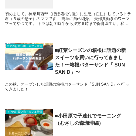
初めまして。神奈川西部（ほぼ箱根付近）に生息（在住）しているトラ
君（５歳の息子）のママです。 簡単に自己紹介。 夫婦共働きのワーマ
マってやつです。 トラは朝７時半から夕方６時まで保育園生活、私は
フルタイム...
ママのお買い物・カフェ事情
■紅葉シーズンの箱根に話題の新
スイーツを買いに行ってきまし
た！〜箱根バターサンド「 SUN
SAN D」〜
この秋、オープンした話題の箱根バターサンド「SUN SAN D」へ行っ
てきました！
ママのお買い物・カフェ事情
■小田原で子連れでモーニング
（むさしの森珈琲編）