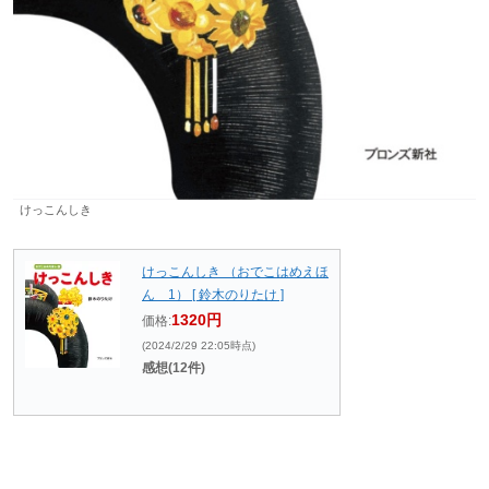
けっこんしき
けっこんしき （おでこはめえほ
ん 1） [ 鈴木のりたけ ]
1320円
価格:
(2024/2/29 22:05時点)
感想(12件)