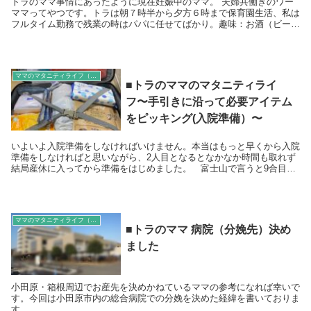
トラのママ事情にあったように現在妊娠中のママ。 夫婦共働きのワー
ママってやつです。トラは朝７時半から夕方６時まで保育園生活、私は
フルタイム勤務で残業の時はパパに任せてばかり。趣味：お酒（ビール
好き）、旅行（一応職業もレジャー関係だし...
ママのマタニティライフ（神奈川県西部の総合病院で分娩予定）
■トラのママのマタニティライ
フ〜手引きに沿って必要アイテム
をピッキング(入院準備）〜
いよいよ入院準備をしなければいけません。本当はもっと早くから入院
準備をしなければと思いながら、2人目となるとなかなか時間も取れず
結局産休に入ってから準備をはじめました。 富士山で言うと9合目ぐ
らいまで、準備が整いましたのであとは残りのアイ...
ママのマタニティライフ（神奈川県西部の総合病院で分娩予定）
■トラのママ 病院（分娩先）決め
ました
小田原・箱根周辺でお産先を決めかねているママの参考になれば幸いで
す。今回は小田原市内の総合病院での分娩を決めた経緯を書いておりま
す。