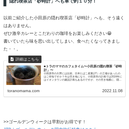
隠れ喫茶店「砂時計」へも車で約１０分！
以前ご紹介した小田原の隠れ喫茶店「砂時計」へも、そう遠く
はありません。
ぜひ激辛カレーとこだわりの珈琲をお楽しみください😁
書いていたら味を思い出してしまい、食べたくなってきまし
た・・。
■トラのママのカフェタイム〜小田原の隠れ喫茶「砂時
計」〜
小田原市の久野には以前、日本たばこ産業(JT）の工場があったの
はご存知ですか？今は空き地になり、小田原市の計画では2024年に
はイオンタウンの建設計画もあるのですが、その空き地横に、隠れ
喫茶があるのです。昔ながらの喫茶店で、聞いた話による...
toranomama.com
2022.11.08
>>ゴールデンウィークは早割がお得です！